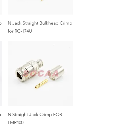
p
N Jack Straight Bulkhead Crimp
for RG-174U
5
N Straight Jack Crimp FOR
LMR400