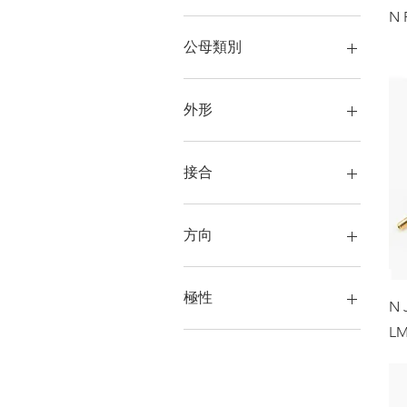
N 
公母類別
Jack / Female
Plug / Male
外形
Bulkhead
Free Hanging
接合
Panel Mount
Clamp
Crimp
方向
Solder
Right Angle
Straight
極性
N 
LM
正極性