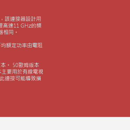
初，該連接器設計用
達11 GHz的頻
接器相同。
平均額定功率由電阻
版本。 50歐姆版本
本主要用於有線電視
此連接可能導致損