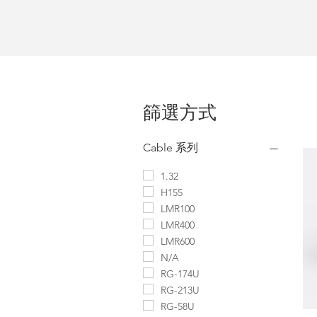
篩選方式
Cable 系列
1.32
H155
LMR100
LMR400
LMR600
N/A
RG-174U
RG-213U
RG-58U