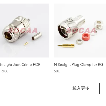
Straight Jack Crimp FOR
N Straight Plug Clamp for RG-
R100
58U
載入更多