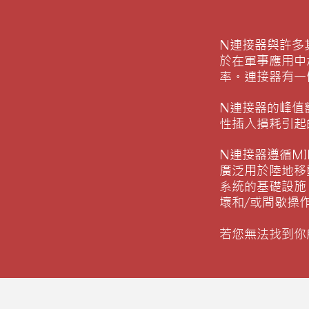
N連接器與許多其
於在軍事應用中承
率。連接器有一個
N連接器的峰值
性插入損耗引起
N連接器遵循MI
廣泛用於陸地移
系統的基礎設施
壞和/或間歇操
​若您無法找到