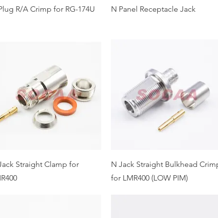
Plug R/A Crimp for RG-174U
N Panel Receptacle Jack
Jack Straight Clamp for
N Jack Straight Bulkhead Crim
R400
for LMR400 (LOW PIM)