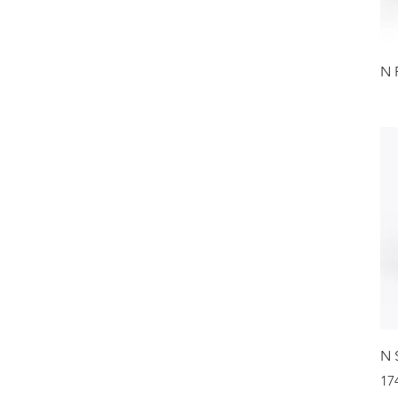
N 
N 
17