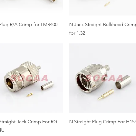
Plug R/A Crimp for LMR400
N Jack Straight Bulkhead Crim
for 1.32
Straight Jack Crimp For RG-
N Straight Plug Crimp For H15
4U