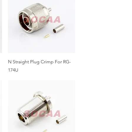
N Straight Plug Crimp For RG-
174U