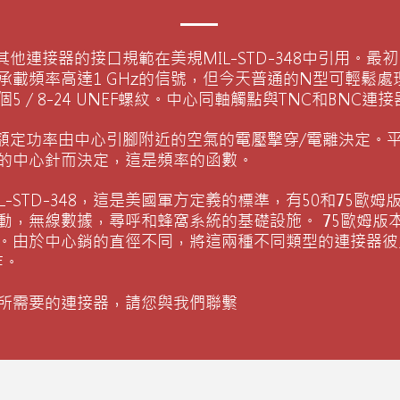
他連接器的接口規範在美規MIL-STD-348中引用。最
載頻率高達1 GHz的信號，但今天普通的N型可輕鬆處理高
5 / 8-24 UNEF螺紋。中心同軸觸點與TNC和BNC連
額定功率由中心引腳附近的空氣的電壓擊穿/電離決定。
的中心針而決定，這是頻率的函數。
L-STD-348，這是美國軍方定義的標準，有50和75歐姆
動，無線數據，尋呼和蜂窩系統的基礎設施。 75歐姆版
。由於中心銷的直徑不同，將這兩種不同類型的連接器彼
作。
你所需要的連接器，請您與我們聯繫