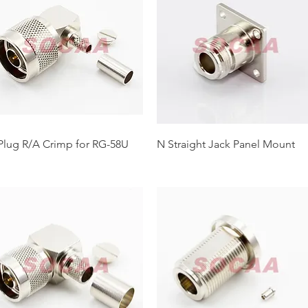
Plug R/A Crimp for RG-58U
N Straight Jack Panel Mount