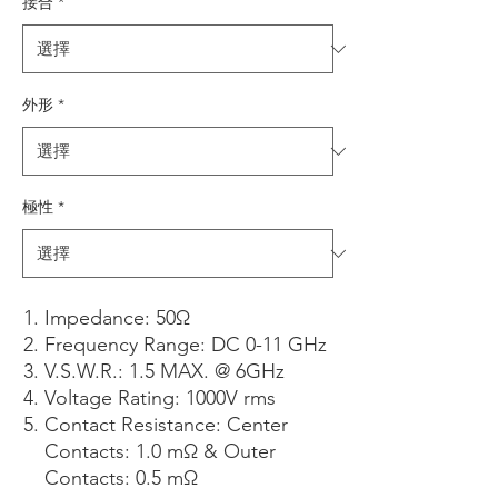
接合
*
外形
*
極性
*
Impedance: 50Ω
Frequency Range: DC 0-11 GHz
V.S.W.R.: 1.5 MAX. @ 6GHz
Voltage Rating: 1000V rms
Contact Resistance: Center
Contacts: 1.0 mΩ & Outer
Contacts: 0.5 mΩ