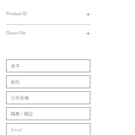
Product ID
4B11021A06-001
Drawn No
11-0066