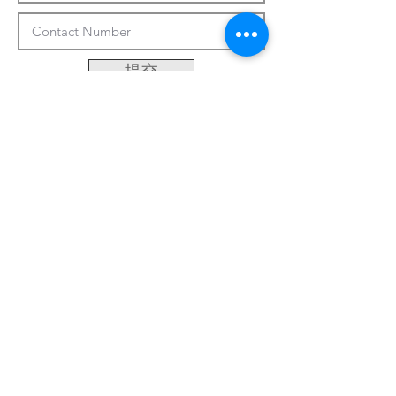
提交
客製化系統
關於我們
最新資訊
聯繫方式
台南市永康區中正三街486巷50號
Email:
khsu@socaa.com.tw
:
06-2427963
電話
:
06-2434019
傳真