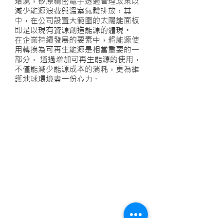
環境，矽原精密電子透過管理政策以
減少能源浪費與溫室氣體排放，其
中，在公司設置大範圍的太陽能面板
即是以現有資源創造能源的體現。
在企業持續發展的要素中，將能源使
用轉換為可再生能源是相當重要的一
部分， 通過增加可再生能源的使用，
不僅能減少能源成本的消耗，更為維
護地球環境盡一份心力。
客製化系統
關於我們
最新資訊
聯繫方式
台南市永康區中正三街486巷50號
Email:
khsu@socaa.com.tw
:
06-2427963
電話
:
06-2434019
傳真