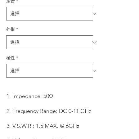
接合
*
外形
*
極性
*
Impedance: 50Ω
Frequency Range: DC 0-11 GHz
V.S.W.R.: 1.5 MAX. @ 6GHz