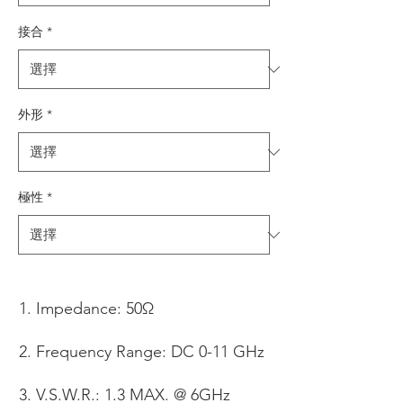
接合
*
外形
*
極性
*
Impedance: 50Ω
Frequency Range: DC 0-11 GHz
V.S.W.R.: 1.3 MAX. @ 6GHz