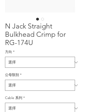
N Jack Straight
Bulkhead Crimp for
RG-174U
方向
*
公母類別
*
Cable 系列
*