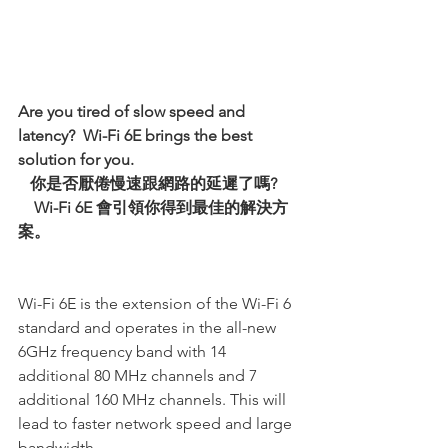
Are you tired of slow speed and 
latency?  Wi-Fi 6E brings the best 
solution for you.   
   你是否厭倦慢速跟網路的延遲了嗎?
Wi-Fi 6E 會引領你得到最佳的解決方
案。
Wi-Fi 6E is the extension of the Wi-Fi 6 
standard and operates in the all-new 
6GHz frequency band with 14 
additional 80 MHz channels and 7 
additional 160 MHz channels. This will 
lead to faster network speed and large 
bandwidth.