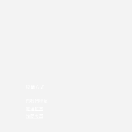
聯繫方式
與我們聯繫
地理位置
詢問表單