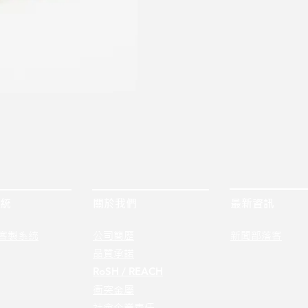
統
關於我們
最新資訊
客製系統
公司簡歷
新聞部落客
品質承諾
RoSH / REACH
衝突金屬
社會企業責任