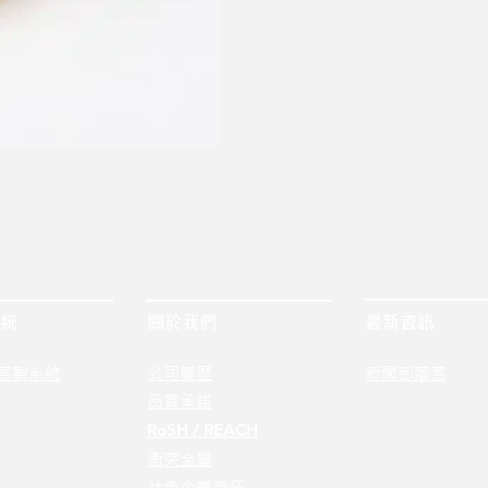
統
關於我們
最新資訊
客製系統
公司簡歷
新聞部落客
品質承諾
RoSH / REACH
衝突金屬
社會企業責任