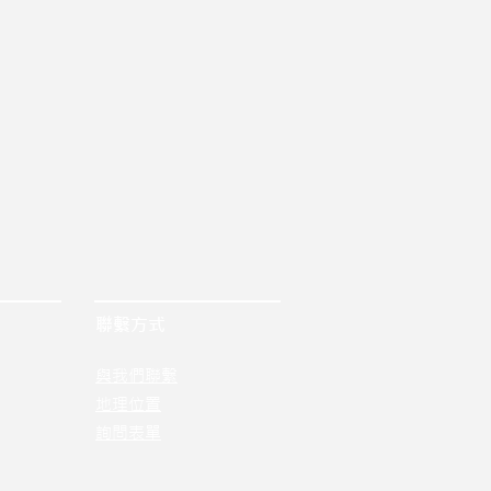
聯繫方式
與我們聯繫
地理位置
詢問表單