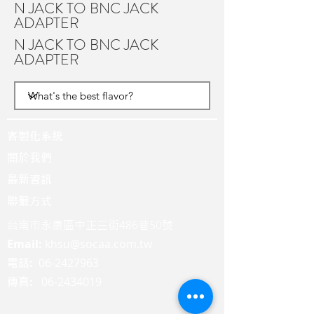
N JACK TO BNC JACK
ADAPTER
N JACK TO BNC JACK
ADAPTER
客製化系統
關於我們
最新資訊
聯繫方式
台南市永康區中正三街486巷50號
Email:
khsu@socaa.com.tw
:
06-2427963
電話
:
06-2434019
傳真