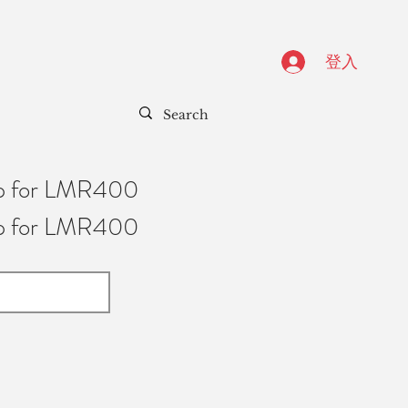
登入
p for LMR400
p for LMR400