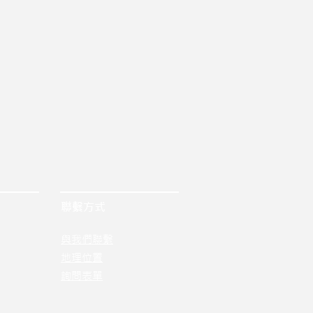
聯繫方式
與我們聯繫
地理位置
詢問表單