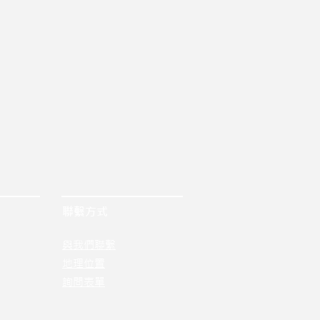
聯繫方式
與我們聯繫
地理位置
詢問表單