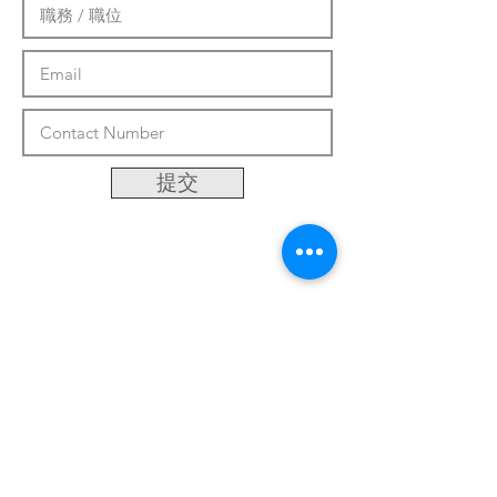
提交
客製化系統
關於我們
最新資訊
聯繫方式
台南市永康區中正三街486巷50號
Email:
khsu@socaa.com.tw