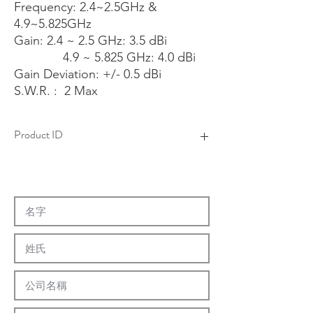
Frequency: 2.4~2.5GHz &
4.9~5.825GHz
Gain: 2.4 ~ 2.5 GHz: 3.5 dBi
4.9 ~ 5.825 GHz: 4.0 dBi
Gain Deviation: +/- 0.5 dBi
S.W.R. : 2 Max
Product ID
4AAT0223F-01