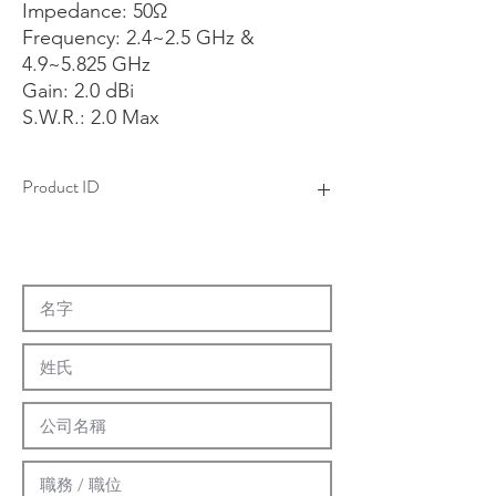
Impedance: 50Ω
Frequency: 2.4~2.5 GHz &
4.9~5.825 GHz
Gain: 2.0 dBi
S.W.R.: 2.0 Max
Product ID
4AAS0102F-01