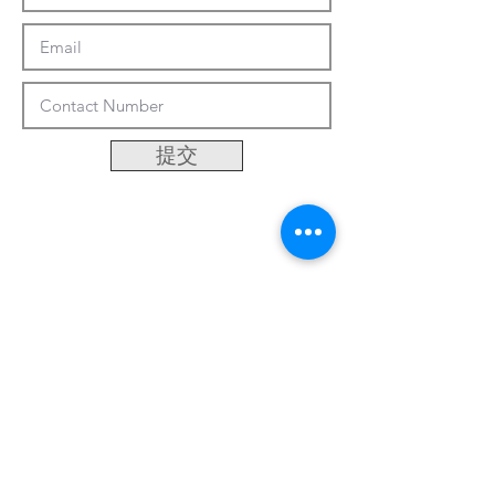
提交
客製化系統
關於我們
最新資訊
聯繫方式
台南市永康區中正三街486巷50號
Email:
khsu@socaa.com.tw
:
06-2427963
電話