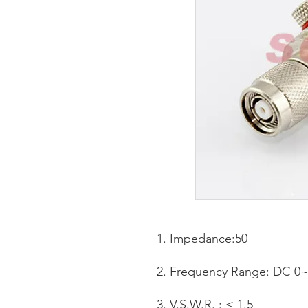
Impedance:50
Frequency Range: DC 0
V.S.W.R. : ≤ 1.5