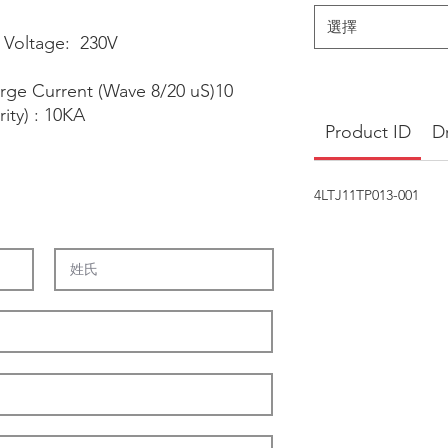
選擇
 Voltage: 230V
rge Current (Wave 8/20 uS)10
ity) : 10KA
Product ID
D
4LTJ11TP013-001