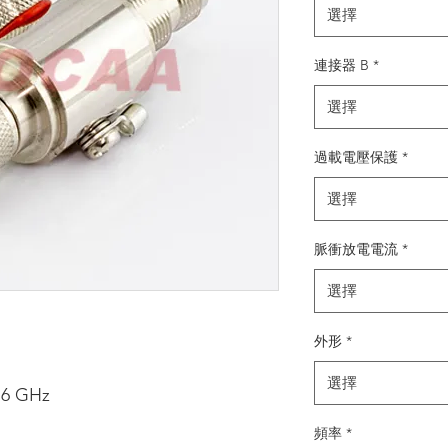
選擇
連接器 B
*
選擇
過載電壓保護
*
選擇
脈衝放電電流
*
選擇
外形
*
選擇
~6 GHz
頻率
*