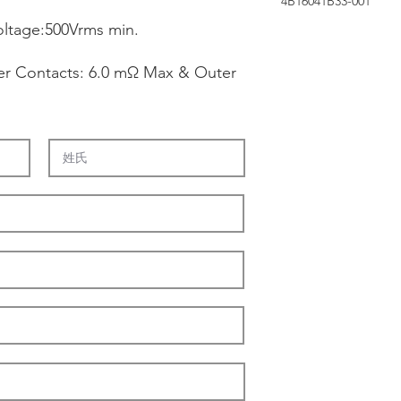
4B16041B33-001
oltage:500Vrms min.
ter Contacts: 6.0 mΩ Max & Outer