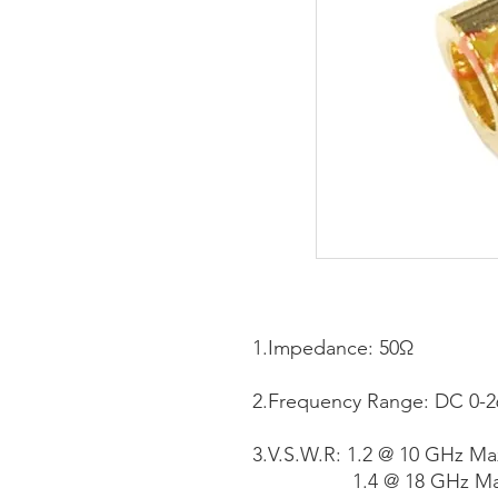
1.Impedance: 50Ω
2.Frequency Range: DC 0-2
3.V.S.W.R: 1.2 @ 10 GH
1.4 @ 18 GHz Ma