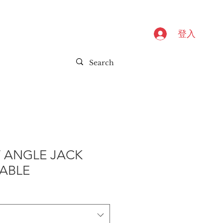
登入
T ANGLE JACK
CABLE