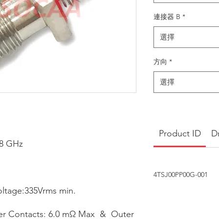
連接器 B
*
選擇
方向
*
選擇
Product ID
D
18 GHz
4TSJ00PP00G-001
oltage:335Vrms min.
ter Contacts: 6.0 mΩ Max & Outer