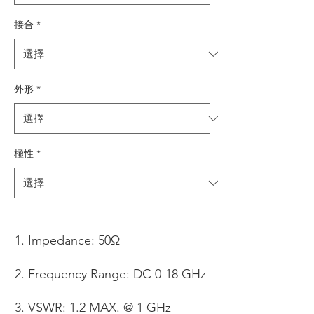
接合
*
外形
*
極性
*
Impedance: 50Ω
Frequency Range: DC 0-18 GHz
VSWR: 1.2 MAX. @ 1 GHz