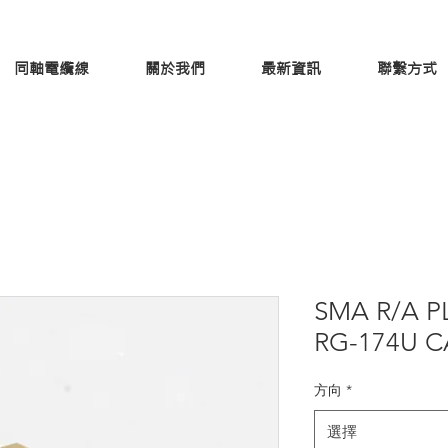
同軸電纜線
關於我們
最新資訊
聯繫方式
SMA R/A P
RG-174U C
方向
*
選擇