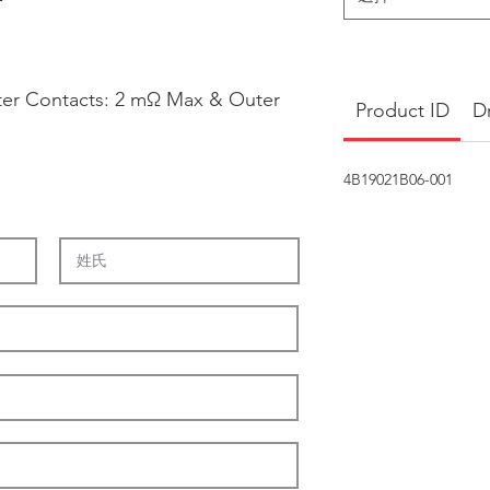
ter Contacts: 2 mΩ Max & Outer
Product ID
D
4B19021B06-001