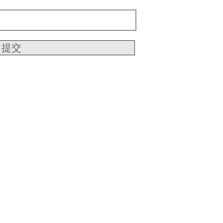
提交
統
關於我們
最新資訊
客製系統
公司簡歷
新聞部落客
品質承諾
RoSH / REACH
衝突金屬
社會企業責任