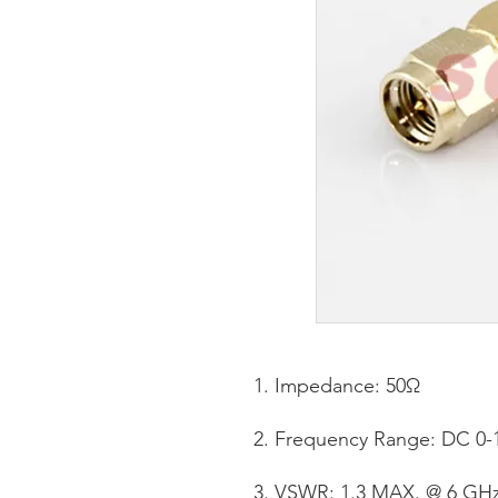
Impedance: 50Ω
Frequency Range: DC 0-
VSWR: 1.3 MAX. @ 6 GH