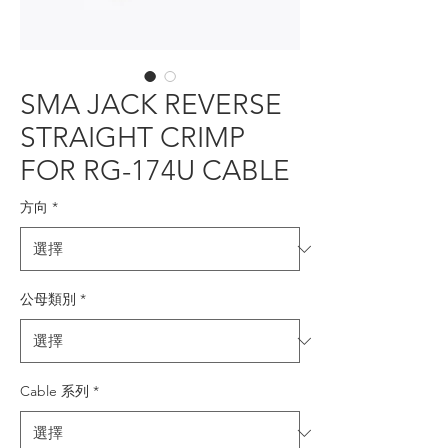
SMA JACK REVERSE
STRAIGHT CRIMP
FOR RG-174U CABLE
方向
*
公母類別
*
Cable 系列
*