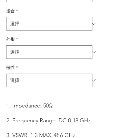
接合
*
外形
*
極性
*
Impedance: 50Ω
Frequency Range: DC 0-18 GHz
VSWR: 1.3 MAX. @ 6 GHz