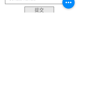
提交
客製化系統
關於我們
最新資訊
聯繫方式
台南市永康區中正三街486巷50號
Email:
khsu@socaa.com.tw
:
06-2427963
電話
:
06-2434019
傳真