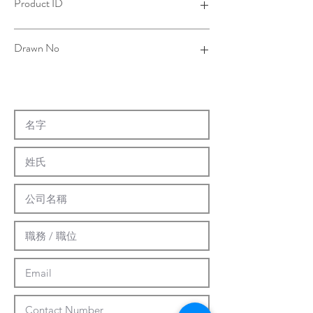
Product ID
4TBJ10BJ00A-001
Drawn No
14-0007