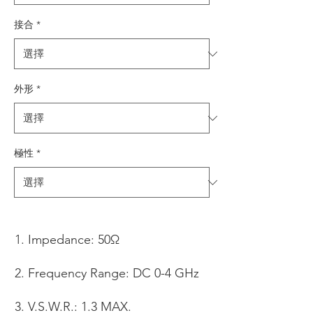
接合
*
外形
*
極性
*
Impedance: 50Ω
Frequency Range: DC 0-4 GHz
V.S.W.R.: 1.3 MAX.