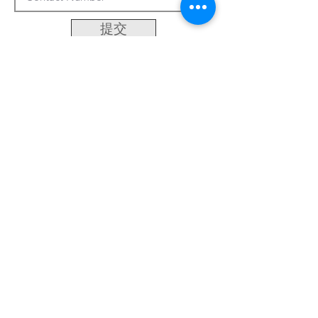
提交
客製化系統
關於我們
最新資訊
聯繫方式
台南市永康區中正三街486巷50號
Email:
khsu@socaa.com.tw
:
06-2427963
電話
:
06-2434019
傳真