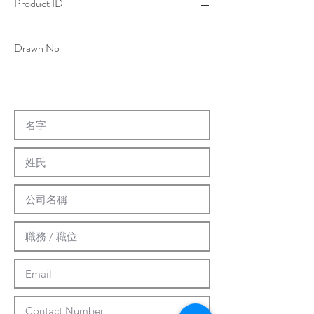
Product ID
4TSP00MJ00B-001
Drawn No
14-0054