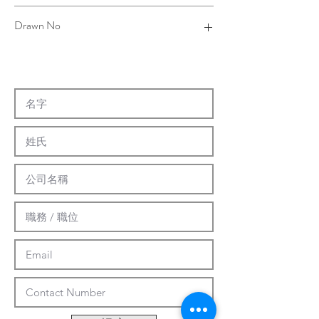
4TNJ00NJ00A-002
Drawn No
14-0044