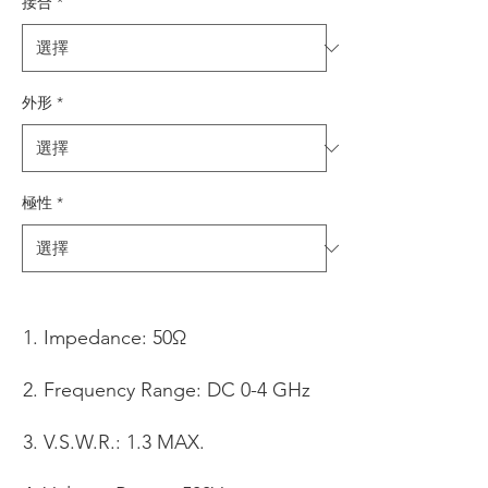
接合
*
外形
*
極性
*
Impedance: 50Ω
Frequency Range: DC 0-4 GHz
V.S.W.R.: 1.3 MAX.